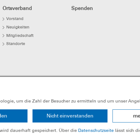
Ortsverband
Spenden
Vorstand
Neuigkeiten
Mitgliedschaft
Standorte
ndige Organisation und arbeitet grundsätzlich ehrenamtlich mit freiwilli
cke" der Abgabenordnung. Sie ist selbstlos tätig und verfolgt nicht in 
nologie, um die Zahl der Besucher zu ermitteln und um unser Ange
den
Nicht einverstanden
me
wird dauerhaft gespeichert. Über die
Datenschutzseite
lässt sich d
Bundesver