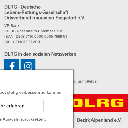
DLRG - Deutsche
Lebens-Rettungs-Gesellschaft
Ortsverband Traunstein-Siegsdorf e.V.
VR Bank
VB RB Rosenheim Chiemsee e.V.
IBAN: DE68 7116 0000 0005 7599 51
BIC: GENODEF1VRR
DLRG
in den sozialen Netzwerken
gen Helfern. Sie verfolgt ausschließlich und unmittelbar
erster Linie eigenwirschaftliche Zwecke.
bot stetig verbessern zu können.
hr erfahren
ie Auswahl zurücksetzen.
band
Landesverband Bayern e.V.
Bezirk Alpenland e.V.