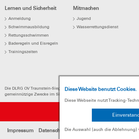
Lernen und Sicherheit
Mitmachen
Anmeldung
Jugend
Schwimmausbildung
Wasserrettungsdienst
Rettungsschwimmen
Baderegeln und Eisregeln
Trainingszeiten
Die DLRG OV Traunstein-Siegsdorf e.V. ist eine gemeinnützige, selbstä
Diese Website benutzt Cookies.
gemeinnützige Zwecke im Sinne des Abschnittes "Steuerbegünstigte Zwe
Diese Webseite nutzt Tracking-Tech
Einverstan
Die Auswahl (auch die Ablehnung) 
Impressum
Datenschutz
Sitemap