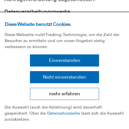
Datenverarbeitungszwecke
Diese Liste stellt die Zwecke der Datenerhebung
Diese Website benutzt Cookies.
und -verarbeitung dar.
Diese Webseite nutzt Tracking-Technologie, um die Zahl der
Erkennung von Code-Fehlern
Besucher zu ermitteln und um unser Angebot stetig
verbessern zu können.
Produkte entwickeln und verbessern
Genutzte Technologien
Einverstanden
Diese Liste enthält alle Technologien, mit denen
dieser Dienst Daten sammelt. Typische
Nicht einverstanden
Technologien sind Cookies und Pixel, die im
Browser platziert werden.
mehr erfahren
Mobile-SDK
Die Auswahl (auch die Ablehnung) wird dauerhaft
gespeichert. Über die
Datenschutzseite
lässt sich die Auswahl
Erhobene Daten
zurücksetzen.
Diese Liste enthält alle (persönlichen) Daten, die